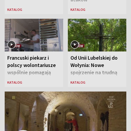
KATALOG
KATALOG
Francuski piekarz i
Od Unii Lubelskiej do
polscy wolontariusze
Wołynia: Nowe
wspólnie pomagają
spojrzenie na trudną
Ukrainie
historię
KATALOG
KATALOG