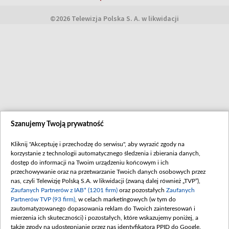
©2026 Telewizja Polska S. A. w likwidacji
Szanujemy Twoją prywatność
Kliknij "Akceptuję i przechodzę do serwisu", aby wyrazić zgody na
korzystanie z technologii automatycznego śledzenia i zbierania danych,
dostęp do informacji na Twoim urządzeniu końcowym i ich
przechowywanie oraz na przetwarzanie Twoich danych osobowych przez
nas, czyli Telewizję Polską S.A. w likwidacji (zwaną dalej również „TVP”),
Zaufanych Partnerów z IAB* (1201 firm)
oraz pozostałych
Zaufanych
Partnerów TVP (93 firm)
, w celach marketingowych (w tym do
zautomatyzowanego dopasowania reklam do Twoich zainteresowań i
mierzenia ich skuteczności) i pozostałych, które wskazujemy poniżej, a
także zgody na udostępnianie przez nas identyfikatora PPID do Google.