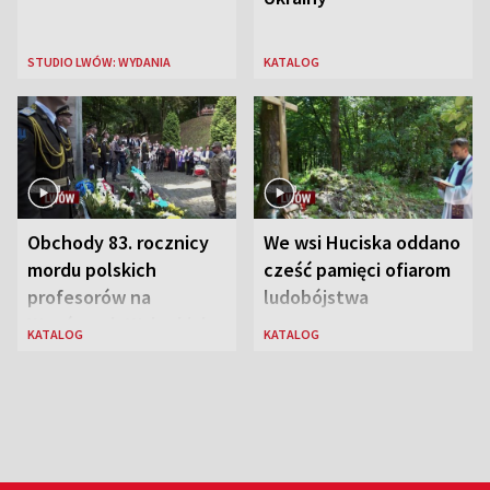
STUDIO LWÓW: WYDANIA
KATALOG
Obchody 83. rocznicy
We wsi Huciska oddano
mordu polskich
cześć pamięci ofiarom
profesorów na
ludobójstwa
Wzgórzach Wuleckich
KATALOG
KATALOG