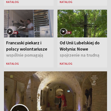
KATALOG
KATALOG
Francuski piekarz i
Od Unii Lubelskiej do
polscy wolontariusze
Wołynia: Nowe
wspólnie pomagają
spojrzenie na trudną
Ukrainie
historię
KATALOG
KATALOG