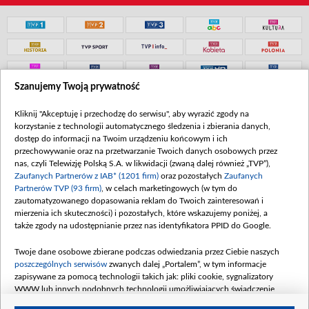
Szanujemy Twoją prywatność
Kliknij "Akceptuję i przechodzę do serwisu", aby wyrazić zgody na
korzystanie z technologii automatycznego śledzenia i zbierania danych,
dostęp do informacji na Twoim urządzeniu końcowym i ich
przechowywanie oraz na przetwarzanie Twoich danych osobowych przez
nas, czyli Telewizję Polską S.A. w likwidacji (zwaną dalej również „TVP”),
Zaufanych Partnerów z IAB* (1201 firm)
oraz pozostałych
Zaufanych
Partnerów TVP (93 firm)
, w celach marketingowych (w tym do
zautomatyzowanego dopasowania reklam do Twoich zainteresowań i
mierzenia ich skuteczności) i pozostałych, które wskazujemy poniżej, a
także zgody na udostępnianie przez nas identyfikatora PPID do Google.
Twoje dane osobowe zbierane podczas odwiedzania przez Ciebie naszych
poszczególnych serwisów
zwanych dalej „Portalem”, w tym informacje
zapisywane za pomocą technologii takich jak: pliki cookie, sygnalizatory
WWW lub innych podobnych technologii umożliwiających świadczenie
dopasowanych i bezpiecznych usług, personalizację treści oraz reklam,