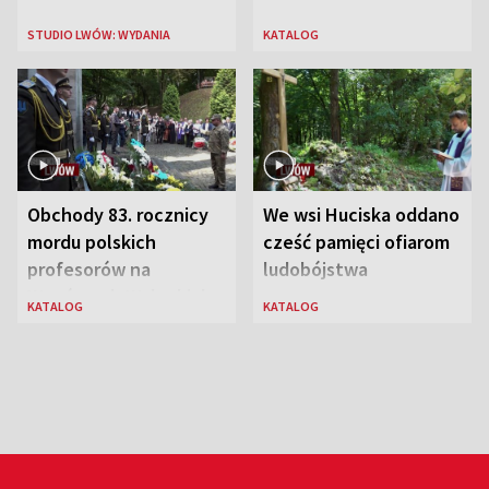
STUDIO LWÓW: WYDANIA
KATALOG
Obchody 83. rocznicy
We wsi Huciska oddano
mordu polskich
cześć pamięci ofiarom
profesorów na
ludobójstwa
Wzgórzach Wuleckich
KATALOG
KATALOG